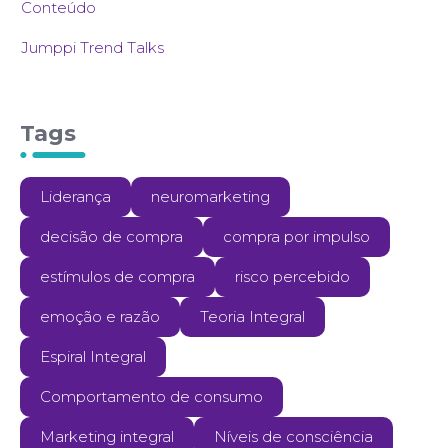
Conteúdo
Jumppi Trend Talks
Tags
Liderança
neuromarketing
decisão de compra
compra por impulso
estímulos de compra
risco percebido
emoção e razão
Teoria Integral
Espiral Integral
Comportamento de consumo
Marketing integral
Níveis de consciência