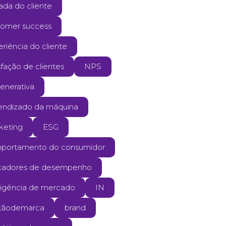
ada do cliente
tomer success
riência do cliente
sfação de clientes
NPS
enerativa
endizado da máquina
keting
ESG
portamento do consumidor
icadores de desempenho
eligência de mercado
IN
tãodemarca
brand