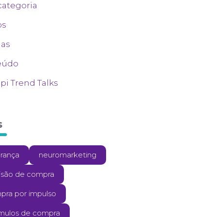
ategoria
os
ias
eúdo
i Trend Talks
s
erança
neuromarketing
isão de compra
pra por impulso
ímulos de compra