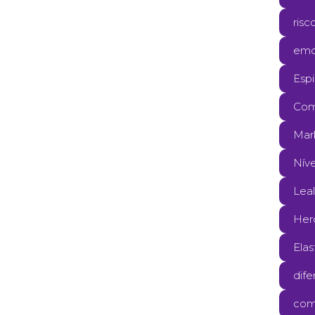
risc
emo
Espi
Com
Mark
Níve
Lea
Her
Elas
dife
com