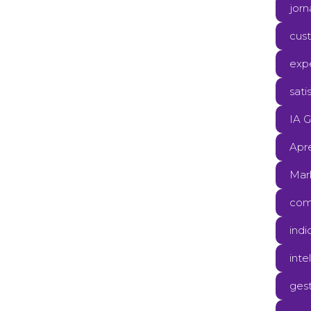
jorn
cus
expe
sati
IA G
Apr
Mar
com
ind
int
ges