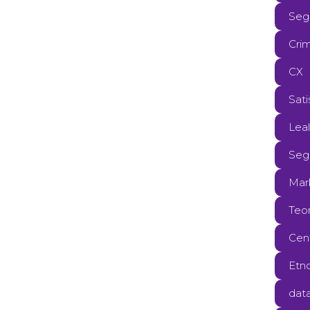
Seg
Cri
CX
Sati
Lea
Seg
Mark
Teor
Cent
Etno
data