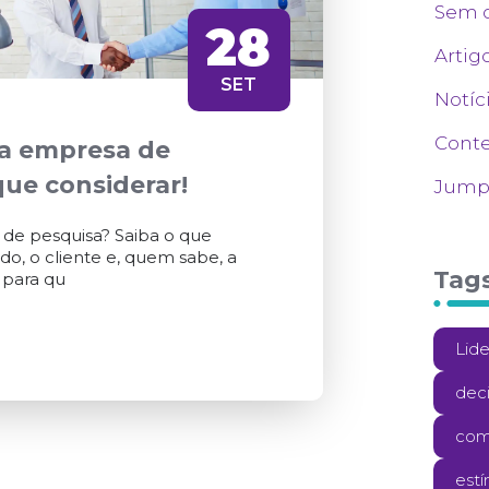
Sem c
28
Artig
SET
Notíc
Cont
a empresa de
que considerar!
Jumpp
de pesquisa? Saiba o que
o, o cliente e, quem sabe, a
Tag
 para qu
Lid
dec
com
est