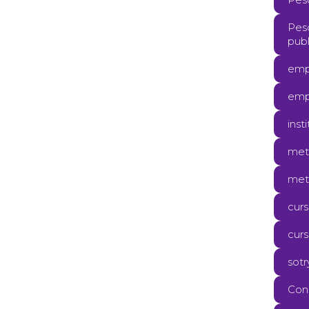
Pes
publ
emp
emp
inst
meto
met
cur
curs
sotr
Con