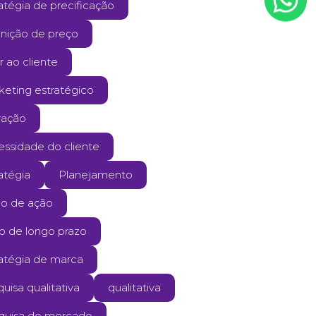
atégia de precificação
inição de preço
r ao cliente
keting estratégico
vação
essidade do cliente
atégia
Planejamento
no de ação
ão de longo prazo
ratégia de marca
uisa qualitativa
qualitativa
quisa de mercado