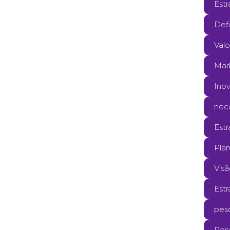
Estr
Def
Valo
Mar
Ino
nec
Estr
Pla
Vis
Est
pesq
Pes