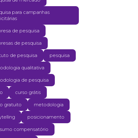
quisa para campanhas
icitárias
resa de pesquisa
resas de pesquisa
ituto de pesquisa
pesquisa
dologia qualitativa
odologia de pesquisa
so
curso grátis
o gratuito
metodologia
ytelling
posicionamento
sumo compensatório