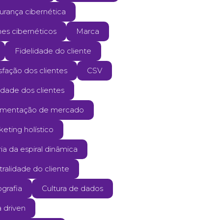
urança cibernética
mes cibernéticos
Marca
Fidelidade do cliente
sfação dos clientes
CSV
ldade dos clientes
mentação de mercado
eting holístico
ia da espiral dinâmica
ralidade do cliente
grafia
Cultura de dados
 driven