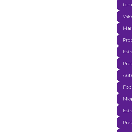
tom
Valo
Mar
Pro
Est
Pro
Aut
Foc
Mio
Estr
Pre