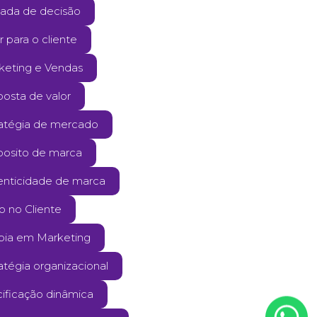
ada de decisão
r para o cliente
keting e Vendas
posta de valor
ratégia de mercado
posito de marca
enticidade de marca
o no Cliente
pia em Marketing
atégia organizacional
cificação dinâmica