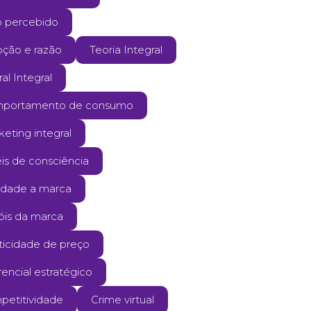
o percebido
ção e razão
Teoria Integral
ral Integral
portamento de consumo
eting integral
is de consciência
ldade a marca
óis da marca
ticidade de preço
rencial estratégico
petitividade
Crime virtual