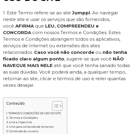
1. Este Termo refere-se ao site
Jumppi
. Ao navegar
neste site e usar os serviços que são fornecidos,
você
AFIRMA
que
LEU, COMPREENDEU e
CONCORDA
com nossos Termos e Condições. Estes
Termos e Condições abrangem todos os aplicativos,
serviços de Internet ou extensões dos sites
relacionados.
Caso você não concorde
ou
não tenha
ficado claro algum ponto
, sugere-se que você
NÃO
NAVEGUE MAIS NELE
até que você tenha sanado todas
as suas dúvidas. Você poderá ainda, a qualquer tempo,
retornar ao site, clicar e termos de uso e reler quantas
vezes desejar.
Conteúdo
TERMOS E CONDIÇÕES DE USO DO SITE
Termos e Condições
Link e Hiperlink
Link para conteúdo de terceiros
Conteúdo do usuário