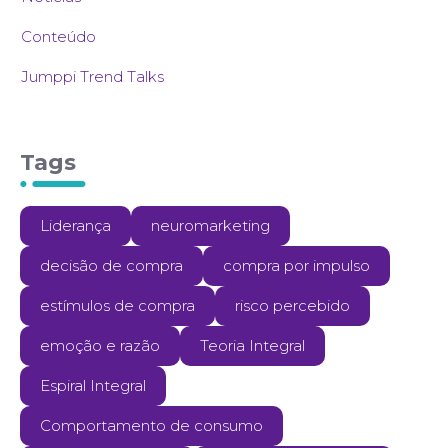
Conteúdo
Jumppi Trend Talks
Tags
Liderança
neuromarketing
decisão de compra
compra por impulso
estímulos de compra
risco percebido
emoção e razão
Teoria Integral
Espiral Integral
Comportamento de consumo