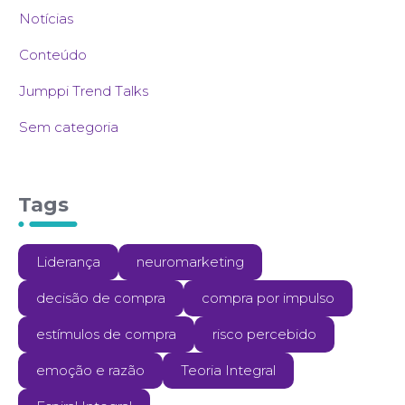
Notícias
Conteúdo
Jumppi Trend Talks
Sem categoria
Tags
Liderança
neuromarketing
decisão de compra
compra por impulso
estímulos de compra
risco percebido
emoção e razão
Teoria Integral