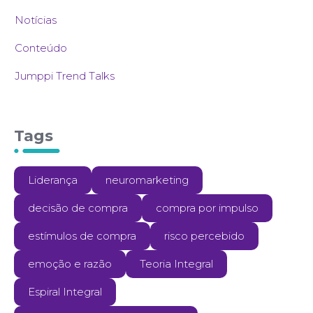
Notícias
Conteúdo
Jumppi Trend Talks
Tags
Liderança
neuromarketing
decisão de compra
compra por impulso
estímulos de compra
risco percebido
emoção e razão
Teoria Integral
Espiral Integral