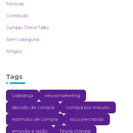
Notícias
Conteúdo
Jumppi Trend Talks
Sem categoria
Artigos
Tags
Liderança
neuromarketing
decisão de compra
compra por impulso
estímulos de compra
risco percebido
emoção e razão
Teoria Integral