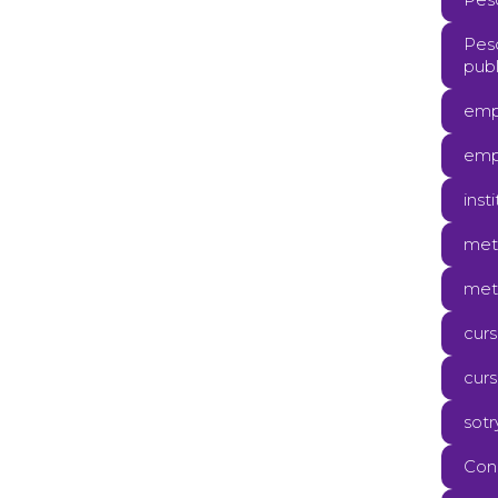
Pes
publ
emp
emp
inst
meto
met
cur
curs
sotr
Con