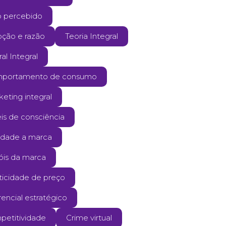
o percebido
ção e razão
Teoria Integral
ral Integral
portamento de consumo
eting integral
is de consciência
ldade a marca
óis da marca
ticidade de preço
rencial estratégico
petitividade
Crime virtual