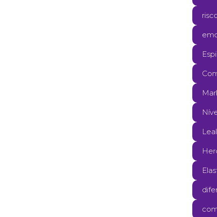
risc
emo
Espi
Com
Mark
Níve
Lea
Her
Elas
dife
com