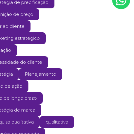
atégia de precificação
inição de preço
r ao cliente
keting estratégico
vação
essidade do cliente
atégia
Planejamento
no de ação
ão de longo prazo
ratégia de marca
uisa qualitativa
qualitativa
quisa de mercado