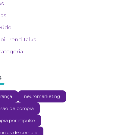
os
ias
eúdo
i Trend Talks
ategoria
s
erança
neuromarketing
isão de compra
pra por impulso
ímulos de compra