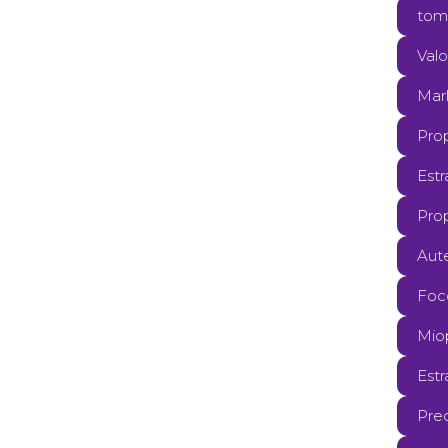
tom
Valo
Mar
Pro
Est
Pro
Aut
Foc
Mio
Estr
Pre