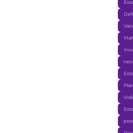
Estr
Def
Valo
Mar
Ino
nec
Estr
Pla
Vis
Est
pesq
Pes