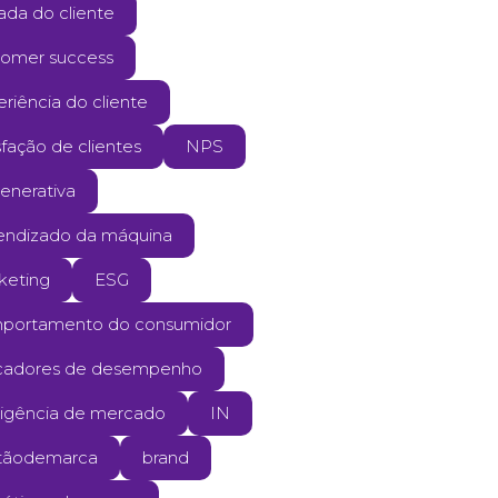
ada do cliente
tomer success
riência do cliente
sfação de clientes
NPS
enerativa
endizado da máquina
keting
ESG
portamento do consumidor
icadores de desempenho
eligência de mercado
IN
tãodemarca
brand