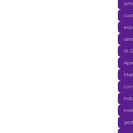
jorn
cus
expe
sati
IA G
Apr
Mar
com
ind
int
ges