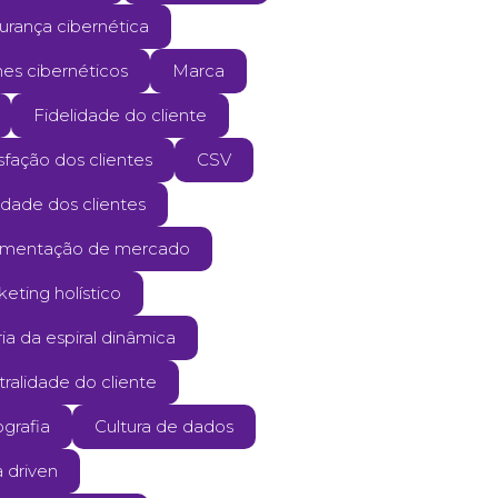
urança cibernética
mes cibernéticos
Marca
Fidelidade do cliente
sfação dos clientes
CSV
ldade dos clientes
mentação de mercado
eting holístico
ia da espiral dinâmica
ralidade do cliente
grafia
Cultura de dados
 driven