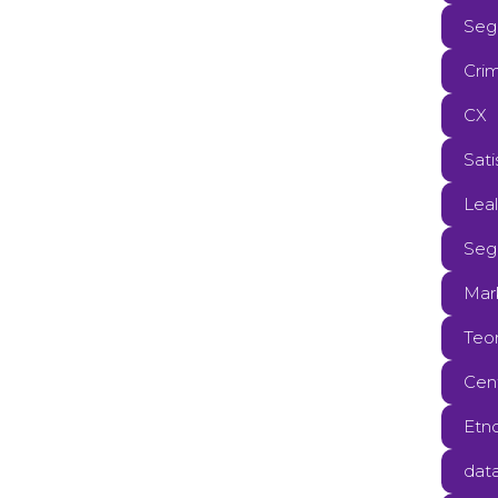
Seg
Cri
CX
Sati
Lea
Seg
Mark
Teor
Cent
Etno
data