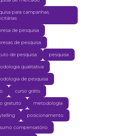
quisa para campanhas
icitárias
resa de pesquisa
resas de pesquisa
ituto de pesquisa
pesquisa
dologia qualitativa
odologia de pesquisa
so
curso grátis
o gratuito
metodologia
ytelling
posicionamento
sumo compensatório