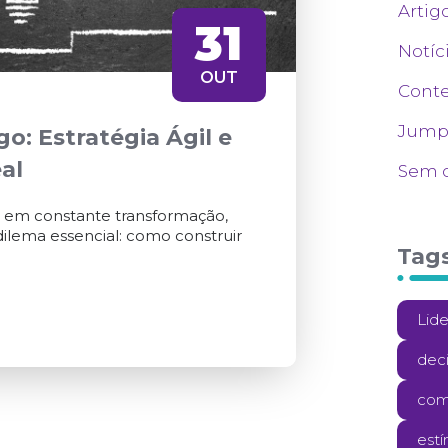
Artig
31
Notíc
OUT
Cont
Jumpp
o: Estratégia Ágil e
al
Sem c
, em constante transformação,
lema essencial: como construir
Tag
Lid
dec
com
est