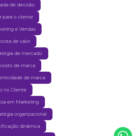
ada de decisão
r para o cliente
keting e Vendas
posta de valor
ratégia de mercado
posito de marca
enticidade de marca
o no Cliente
pia em Marketing
atégia organizacional
cificação dinâmica