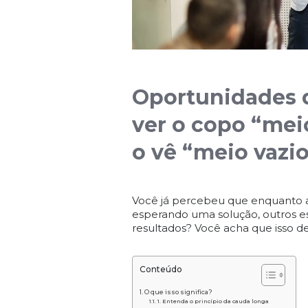
Oportunidades 
ver o copo “mei
o vê “meio vazi
Você já percebeu que enquanto a
esperando uma solução, outros e
resultados? Você acha que isso d
Conteúdo
O que isso significa?
1. Entenda o princípio da cauda longa