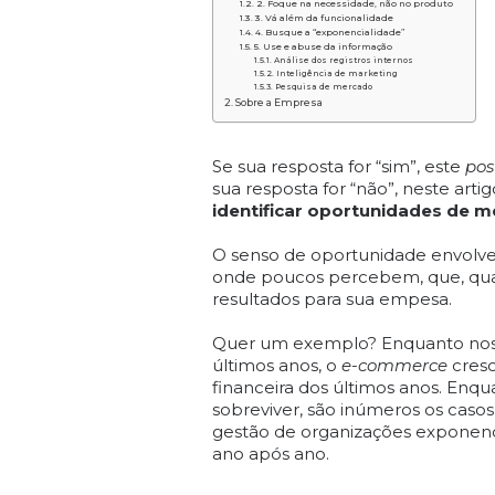
2. Foque na necessidade, não no produto
3. Vá além da funcionalidade
4. Busque a “exponencialidade”
5. Use e abuse da informação
Análise dos registros internos
Inteligência de marketing
Pesquisa de mercado
Sobre a Empresa
Se sua resposta for “sim”, este
pos
sua resposta for “não”, neste art
identificar oportunidades de 
O senso de oportunidade envolve 
onde poucos percebem, que, qua
resultados para sua empesa.
Quer um exemplo? Enquanto nos
últimos anos, o
e-commerce
cresc
financeira dos últimos anos. Enq
sobreviver, são inúmeros os caso
gestão de organizações exponenc
ano após ano.