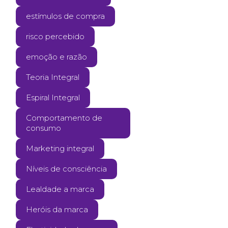
estímulos de compra
risco percebido
emoção e razão
Teoria Integral
Espiral Integral
Comportamento de
consumo
Marketing integral
Níveis de consciência
Lealdade a marca
Heróis da marca