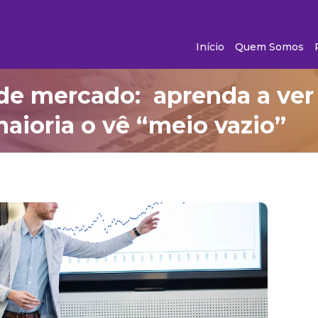
Início
Quem Somos
de mercado: aprenda a ver
maioria o vê “meio vazio”