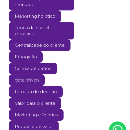
mercado
Marketing holístico
Teoria da espiral
dinâmica
Centralidade do cliente
Etnografia
Cultura de dados
data driven
tomada de decisão
Valor para o cliente
Marketing e Vendas
Proposta de valor