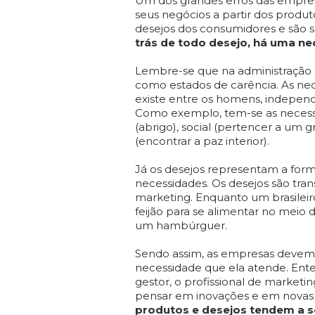
Um dos grandes erros das empresa
seus negócios a partir dos prod
desejos dos consumidores e são so
trás de todo desejo, há uma ne
Lembre-se que na administração 
como estados de carência. As ne
existe entre os homens, independ
Como exemplo, tem-se as necessid
(abrigo), social (pertencer a um g
(encontrar a paz interior).
Já os desejos representam a for
necessidades. Os desejos são trans
marketing. Enquanto um brasilei
feijão para se alimentar no meio
um hambúrguer.
Sendo assim, as empresas devem 
necessidade que ela atende. Ent
gestor, o profissional de marketi
pensar em inovações e em novas
produtos e desejos tendem a se