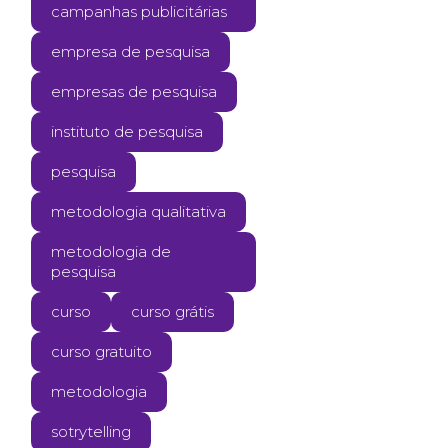
campanhas publicitárias
empresa de pesquisa
empresas de pesquisa
instituto de pesquisa
pesquisa
metodologia qualitativa
metodologia de
pesquisa
curso
curso grátis
curso gratuito
metodologia
sotrytelling