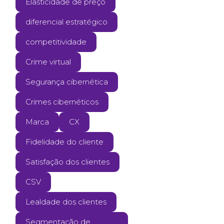
Elasticidade de preço
diferencial estratégico
competitividade
Crime virtual
Segurança cibernética
Crimes cibernéticos
Marca
CX
Fidelidade do cliente
Satisfação dos clientes
CSV
Lealdade dos clientes
Segmentação de