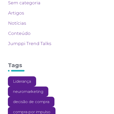
Sem categoria
Artigos
Notícias
Conteúdo
Jumppi Trend Talks
Tags
Liderança
neuromarketing
decisão de compra
compra por impulso