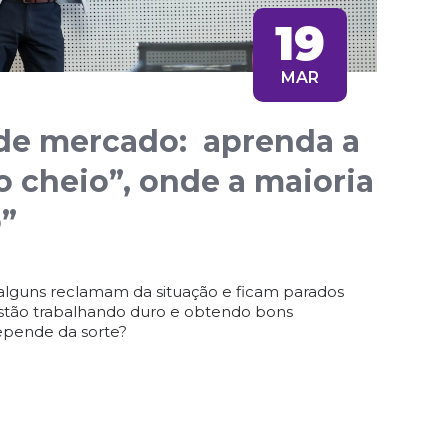
19
MAR
de mercado: aprenda a
o cheio”, onde a maioria
o”
lguns reclamam da situação e ficam parados
stão trabalhando duro e obtendo bons
epende da sorte?