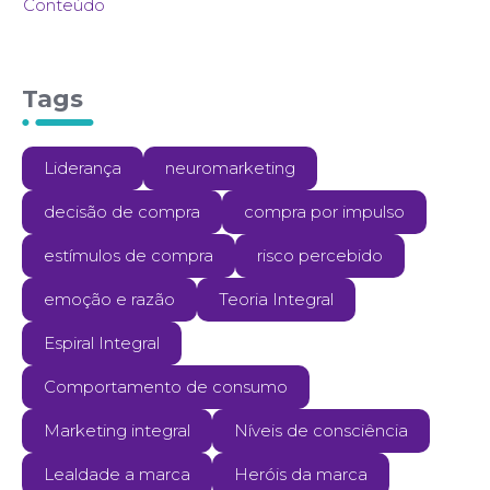
Conteúdo
Tags
Liderança
neuromarketing
decisão de compra
compra por impulso
estímulos de compra
risco percebido
emoção e razão
Teoria Integral
Espiral Integral
Comportamento de consumo
Marketing integral
Níveis de consciência
Lealdade a marca
Heróis da marca