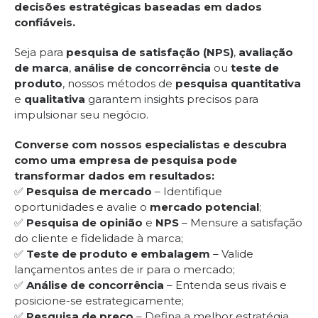
decisões estratégicas baseadas em dados
confiáveis.
Seja para
pesquisa de satisfação (NPS)
,
avaliação
de marca
,
análise de concorrência
ou
teste de
produto
, nossos métodos de
pesquisa quantitativa
e
qualitativa
garantem insights precisos para
impulsionar seu negócio.
Converse com nossos especialistas e descubra
como uma empresa de pesquisa pode
transformar dados em resultados:
✅
Pesquisa de mercado
– Identifique
oportunidades e avalie o
mercado potencial
;
✅
Pesquisa de opinião
e
NPS
– Mensure a satisfação
do cliente e fidelidade à marca;
✅
Teste de produto e embalagem
– Valide
lançamentos antes de ir para o mercado;
✅
Análise de concorrência
– Entenda seus rivais e
posicione-se estrategicamente;
✅
Pesquisa de preço
– Defina a melhor estratégia