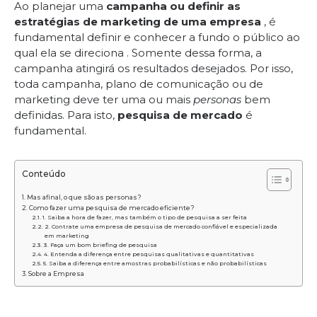
Ao planejar uma
campanha ou definir as
estratégias de marketing de uma empresa
, é
fundamental definir e conhecer a fundo o público ao
qual ela se direciona . Somente dessa forma, a
campanha atingirá os resultados desejados. Por isso,
toda campanha, plano de comunicação ou de
marketing deve ter uma ou mais
personas
bem
definidas. Para isto,
pesquisa de mercado
é
fundamental.
Conteúdo
Mas afinal, o que são as personas?
Como fazer uma pesquisa de mercado eficiente?
1. Saiba a hora de fazer, mas também o tipo de pesquisa a ser feita
2. Contrate uma empresa de pesquisa de mercado confiável e especializada
em marketing
3. Faça um bom briefing de pesquisa
4. Entenda a diferença entre pesquisas qualitativas e quantitativas
5. Saiba a diferença entre amostras probabilísticas e não probabilísticas
Sobre a Empresa