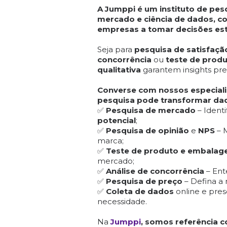
A Jumppi é um instituto de pes
mercado e ciência de dados, c
empresas a tomar decisões est
Seja para
pesquisa de satisfaçã
concorrência
ou
teste de prod
qualitativa
garantem insights pre
Converse com nossos especial
pesquisa pode transformar da
✅
Pesquisa de mercado
– Identi
potencial
;
✅
Pesquisa de opinião
e
NPS
– M
marca;
✅
Teste de produto e embala
mercado;
✅
Análise de concorrência
– Ent
✅
Pesquisa de preço
– Defina a 
✅
Coleta de dados
online e pres
necessidade.
Na
Jumppi
, somos referência 