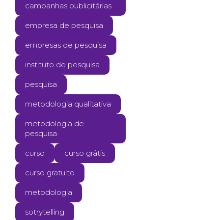
campanhas publicitárias
empresa de pesquisa
empresas de pesquisa
instituto de pesquisa
pesquisa
metodologia qualitativa
metodologia de
pesquisa
curso
curso grátis
curso gratuito
metodologia
sotrytelling