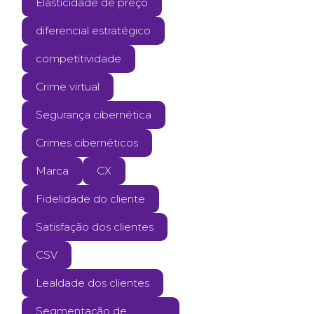
Elasticidade de preço
diferencial estratégico
competitividade
Crime virtual
Segurança cibernética
Crimes cibernéticos
Marca
CX
Fidelidade do cliente
Satisfação dos clientes
CSV
Lealdade dos clientes
Segmentação de