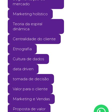
mercado
Marketing holístico
Teoria da espiral
dinâmica
Centralidade do cliente
Etnografia
Cultura de dados
data driven
tomada de decisão
Valor para o cliente
Marketing e Vendas
Proposta de valor