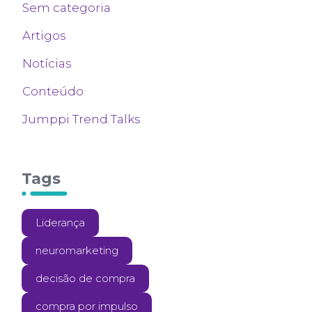
Sem categoria
Artigos
Notícias
Conteúdo
Jumppi Trend Talks
Tags
Liderança
neuromarketing
decisão de compra
compra por impulso