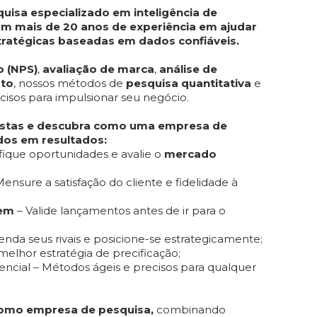
quisa especializado em inteligência de
om mais de 20 anos de experiência em ajudar
ratégicas baseadas em dados confiáveis.
o (NPS)
,
avaliação de marca
,
análise de
uto
, nossos métodos de
pesquisa quantitativa
e
cisos para impulsionar seu negócio.
istas e descubra como uma empresa de
dos em resultados:
fique oportunidades e avalie o
mercado
ensure a satisfação do cliente e fidelidade à
gem
– Valide lançamentos antes de ir para o
enda seus rivais e posicione-se estrategicamente;
melhor estratégia de precificação;
encial – Métodos ágeis e precisos para qualquer
como empresa de pesquisa,
combinando