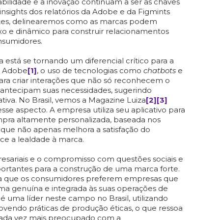
abilidade e a inovação continuam a ser as chaves
nsights dos relatórios da Adobe e da Figmints
ntes, delinearemos como as marcas podem
 e dinâmico para construir relacionamentos
nsumidores.
a está se tornando um diferencial crítico para a
 a Adobe
[1]
, o uso de tecnologias como
chatbots
e
para criar interações que não só reconhecem o
antecipam suas necessidades, sugerindo
iva​​. No Brasil, vemos a Magazine Luiza
[2]
[3]
e aspecto. A empresa utiliza seu aplicativo para
pra altamente personalizada, baseada nos
 que não apenas melhora a satisfação do
e a lealdade à marca.
resariais e o compromisso com questões sociais e
ortantes para a construção de uma marca forte.
a que os consumidores preferem empresas que
ma genuína e integrada às suas operações de
 é uma líder neste campo no Brasil, utilizando
ovendo práticas de produção éticas, o que ressoa
ada vez mais preocupado com a