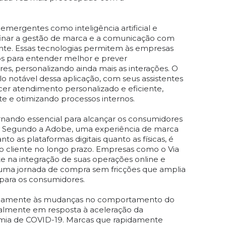
mergentes como inteligência artificial e
inar a gestão de marca e a comunicação com
ente. Essas tecnologias permitem às empresas
os para entender melhor e prever
, personalizando ainda mais as interações. O
o notável dessa aplicação, com seus assistentes
recer atendimento personalizado e eficiente,
e e otimizando processos internos​​.
ornando essencial para alcançar os consumidores
. Segundo a Adobe, uma experiência de marca
to as plataformas digitais quanto as físicas, é
do cliente no longo prazo​​. Empresas como o Via
te na integração de suas operações online e
o uma jornada de compra sem fricções que amplia
 para os consumidores.
pidamente às mudanças no comportamento do
ialmente em resposta à aceleração da
emia de COVID-19. Marcas que rapidamente