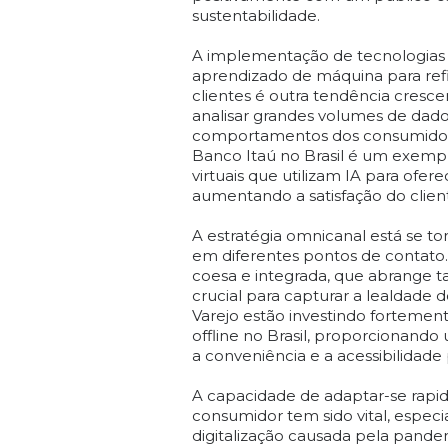
sustentabilidade.
A implementação de tecnologias e
aprendizado de máquina para ref
clientes é outra tendência cresc
analisar grandes volumes de dad
comportamentos dos consumidores
Banco Itaú no Brasil é um exempl
virtuais que utilizam IA para ofe
aumentando a satisfação do client
A estratégia omnicanal está se t
em diferentes pontos de contato
coesa e integrada, que abrange tan
crucial para capturar a lealdade 
Varejo estão investindo fortemen
offline no Brasil, proporcionand
a conveniência e a acessibilidade
A capacidade de adaptar-se ra
consumidor tem sido vital, espec
digitalização causada pela pand